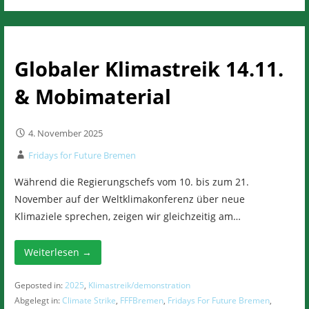
Globaler Klimastreik 14.11.
& Mobimaterial
4. November 2025
Fridays for Future Bremen
Während die Regierungschefs vom 10. bis zum 21.
November auf der Weltklimakonferenz über neue
Klimaziele sprechen, zeigen wir gleichzeitig am…
Weiterlesen →
Geposted in:
2025
,
Klimastreik/demonstration
Abgelegt in:
Climate Strike
,
FFFBremen
,
Fridays For Future Bremen
,