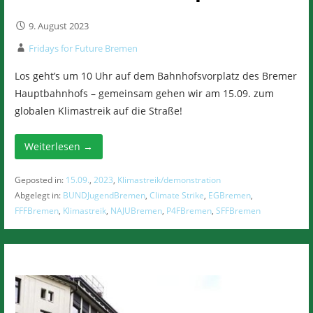
9. August 2023
Fridays for Future Bremen
Los geht’s um 10 Uhr auf dem Bahnhofsvorplatz des Bremer
Hauptbahnhofs – gemeinsam gehen wir am 15.09. zum
globalen Klimastreik auf die Straße!
Weiterlesen →
Geposted in:
15.09.
,
2023
,
Klimastreik/demonstration
Abgelegt in:
BUNDJugendBremen
,
Climate Strike
,
EGBremen
,
FFFBremen
,
Klimastreik
,
NAJUBremen
,
P4FBremen
,
SFFBremen