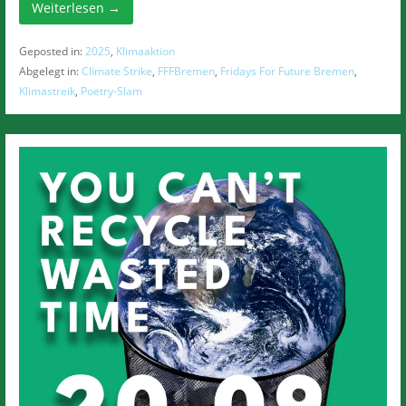
Weiterlesen →
Geposted in:
2025
,
Klimaaktion
Abgelegt in:
Climate Strike
,
FFFBremen
,
Fridays For Future Bremen
,
Klimastreik
,
Poetry-Slam