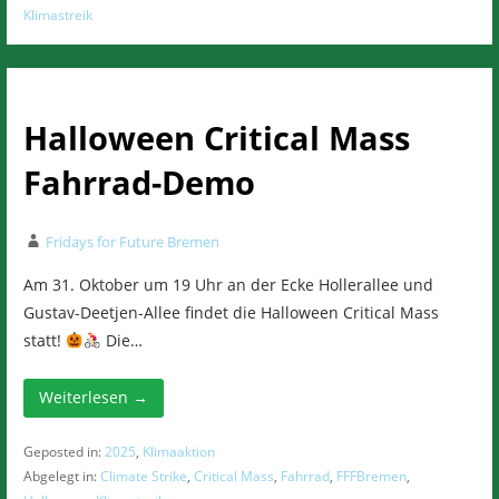
Klimastreik
Halloween Critical Mass
Fahrrad-Demo
Fridays for Future Bremen
Am 31. Oktober um 19 Uhr an der Ecke Hollerallee und
Gustav-Deetjen-Allee findet die Halloween Critical Mass
statt!
Die…
Weiterlesen →
Geposted in:
2025
,
Klimaaktion
Abgelegt in:
Climate Strike
,
Critical Mass
,
Fahrrad
,
FFFBremen
,