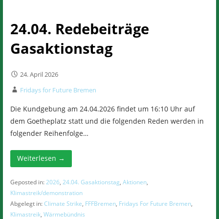
24.04. Redebeiträge
Gasaktionstag
24. April 2026
Fridays for Future Bremen
Die Kundgebung am 24.04.2026 findet um 16:10 Uhr auf
dem Goetheplatz statt und die folgenden Reden werden in
folgender Reihenfolge…
Weiterlesen →
Geposted in:
2026
,
24.04. Gasaktionstag
,
Aktionen
,
Klimastreik/demonstration
Abgelegt in:
Climate Strike
,
FFFBremen
,
Fridays For Future Bremen
,
Klimastreik
,
Wärmebündnis