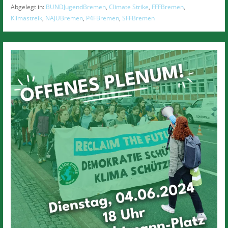
Abgelegt in:
BUNDJugendBremen
,
Climate Strike
,
FFFBremen
,
Klimastreik
,
NAJUBremen
,
P4FBremen
,
SFFBremen