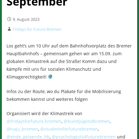
September
9. August 2023
Fridays for Future Bremen
Los geht’s um 10 Uhr auf dem Bahnhofsvorplatz des Bremer
Hauptbahnhofs – gemeinsam gehen wir am 15.09. zum
globalen Klimastreik auf die Straße! Komm dazu und
kämpfe mit uns für sozialen Klimaschutz und
Klimagerechtigkeit!
Infos zu der Route, wo du Plakate für die Mobilisierung
bekommen kannst und weiteres folgen
Organisiert wird der Klimastreik von
@fridaysforfuture.bremen
,
@bundjugendbremen
,
@naju_bremen
,
@studentsforfuturebremen
,
@ende_gelaende_hb
,
@psychologists4futurebremen
und