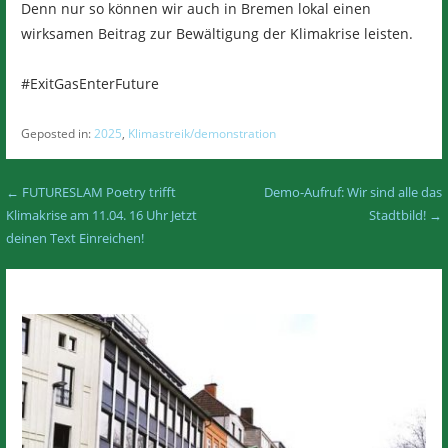
Denn nur so können wir auch in Bremen lokal einen
wirksamen Beitrag zur Bewältigung der Klimakrise leisten.
#ExitGasEnterFuture
Geposted in:
2025
,
Klimastreik/demonstration
Beitragsnavigation
← FUTURESLAM Poetry trifft
Demo-Aufruf: Wir sind alle das
Klimakrise am 11.04. 16 Uhr Jetzt
Stadtbild! →
deinen Text Einreichen!